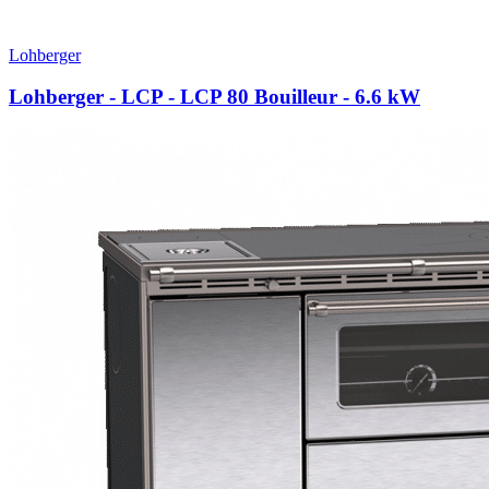
Lohberger
Lohberger - LCP - LCP 80 Bouilleur
- 6.6 kW