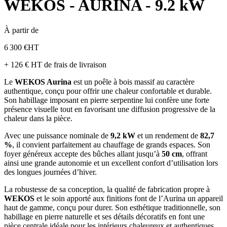
WEKOS - AURINA - 9.2 kW
À partir de
6 300 €
HT
+ 126 € HT de frais de livraison
Le
WEKOS Aurina
est un poêle à bois massif au caractère
authentique, conçu pour offrir une chaleur confortable et durable.
Son habillage imposant en pierre serpentine lui confère une forte
présence visuelle tout en favorisant une diffusion progressive de la
chaleur dans la pièce.
Avec une puissance nominale de
9,2 kW
et un rendement de
82,7
%
, il convient parfaitement au chauffage de grands espaces. Son
foyer généreux accepte des bûches allant jusqu’à
50 cm
, offrant
ainsi une grande autonomie et un excellent confort d’utilisation lors
des longues journées d’hiver.
La robustesse de sa conception, la qualité de fabrication propre à
WEKOS
et le soin apporté aux finitions font de l’Aurina un appareil
haut de gamme, conçu pour durer. Son esthétique traditionnelle, son
habillage en pierre naturelle et ses détails décoratifs en font une
pièce centrale idéale pour les intérieurs chaleureux et authentiques.