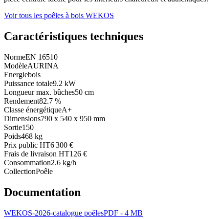
Voir tous les poêles à bois WEKOS
Caractéristiques techniques
Norme
EN 16510
Modèle
AURINA
Energie
bois
Puissance totale
9.2 kW
Longueur max. bûches
50 cm
Rendement
82.7 %
Classe énergétique
A+
Dimensions
790 x 540 x 950 mm
Sortie
150
Poids
468 kg
Prix public HT
6 300 €
Frais de livraison HT
126 €
Consommation
2.6 kg/h
Collection
Poêle
Documentation
WEKOS-2026-catalogue poêles
PDF - 4 MB