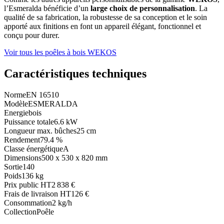
l’Esmeralda bénéficie d’un
large choix de personnalisation
. La
qualité de sa fabrication, la robustesse de sa conception et le soin
apporté aux finitions en font un appareil élégant, fonctionnel et
conçu pour durer.
Voir tous les poêles à bois WEKOS
Caractéristiques techniques
Norme
EN 16510
Modèle
ESMERALDA
Energie
bois
Puissance totale
6.6 kW
Longueur max. bûches
25 cm
Rendement
79.4 %
Classe énergétique
A
Dimensions
500 x 530 x 820 mm
Sortie
140
Poids
136 kg
Prix public HT
2 838 €
Frais de livraison HT
126 €
Consommation
2 kg/h
Collection
Poêle