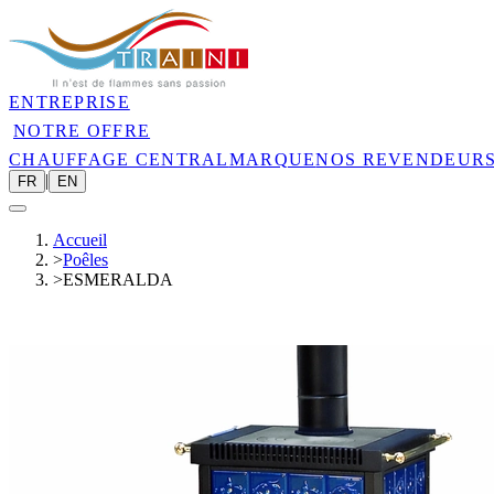
ENTREPRISE
NOTRE OFFRE
CHAUFFAGE CENTRAL
MARQUE
NOS REVENDEUR
|
FR
EN
Accueil
>
Poêles
>
ESMERALDA