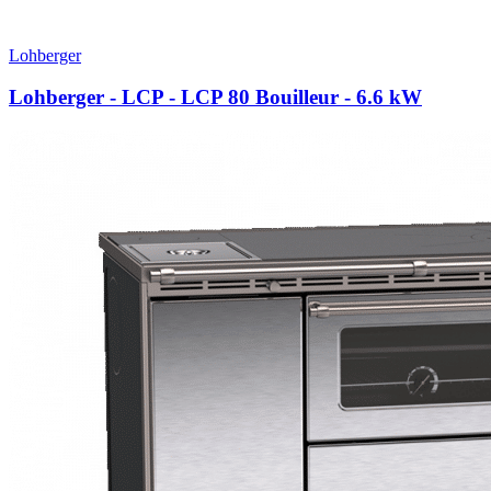
Lohberger
Lohberger - LCP - LCP 80 Bouilleur
- 6.6 kW