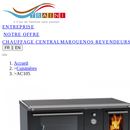
ENTREPRISE
NOTRE OFFRE
CHAUFFAGE CENTRAL
MARQUE
NOS REVENDEUR
|
FR
EN
Accueil
>
Cuisinières
>
AC105