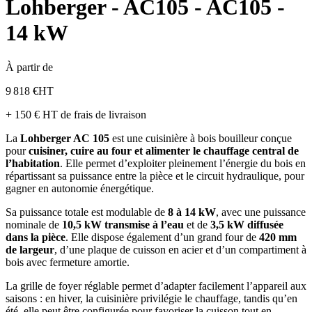
Lohberger - AC105 - AC105 -
14 kW
À partir de
9 818 €
HT
+ 150 € HT de frais de livraison
La
Lohberger AC 105
est une cuisinière à bois bouilleur conçue
pour
cuisiner, cuire au four et alimenter le chauffage central de
l’habitation
. Elle permet d’exploiter pleinement l’énergie du bois en
répartissant sa puissance entre la pièce et le circuit hydraulique, pour
gagner en autonomie énergétique.
Sa puissance totale est modulable de
8 à 14 kW
, avec une puissance
nominale de
10,5 kW transmise à l’eau
et de
3,5 kW diffusée
dans la pièce
. Elle dispose également d’un grand four de
420 mm
de largeur
, d’une plaque de cuisson en acier et d’un compartiment à
bois avec fermeture amortie.
La grille de foyer réglable permet d’adapter facilement l’appareil aux
saisons : en hiver, la cuisinière privilégie le chauffage, tandis qu’en
été, elle peut être configurée pour favoriser la cuisson tout en