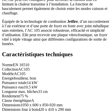
limitant la chaleur transmise à l’installation. La fonction de
basculement permet également de choisir entre les modes cuisson et
chauffage.
Équipée de la technologie de combustion
Jetfire
, d’un raccordement
à l’air extérieur et d’une porte de foyer en fonte avec joint métallique
sans entretien, l’AC 105 associe robustesse, efficacité et simplicité
d’utilisation. Elle peut recevoir une plaque vitrocéramique, un foyer
vitré à triple vitrage ainsi que différentes configurations de sortie de
fumées.
Caractéristiques techniques
Norme
EN 16510
Collection
AC105
Modèle
AC105
Energie
bouilleur, bois
Puissance totale
14 kW
Puissance eau
10.5 kW
Longueur max. bûches
33 cm
Rendement
75 %
Classe énergétique
A
Dimensions
1050 x 600 x 850-920 mm
Dimensions four à bois
420 x 410 x 290 mm