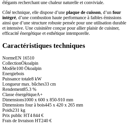
élégants recherchant une chaleur naturelle et conviviale.
Côté technique, elle dispose d’une
plaque de cuisson
, d’un
four
intégré
, d’une combustion haute performance à faibles émissions
ainsi que d’une structure robuste pensée pour une utilisation durable
et intensive. Une cuisinière conçue pour allier plaisir de cuisiner,
efficacité énergétique et esthétique intemporelle.
Caractéristiques techniques
Norme
EN 16510
Collection
Ökoalpin
Modèle
100 Ökoalpin
Energie
bois
Puissance totale
8 kW
Longueur max. bûches
33 cm
Rendement
85.3 %
Classe énergétique
A+
Dimensions
1000 x 600 x 850-910 mm
Dimensions four à bois
445 x 420 x 265 mm
Poids
231 kg
Prix public HT
4 844 €
Frais de livraison HT
240 €