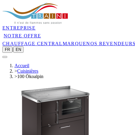
ENTREPRISE
NOTRE OFFRE
CHAUFFAGE CENTRAL
MARQUE
NOS REVENDEUR
|
FR
EN
Accueil
>
Cuisinières
>
100 Ökoalpin