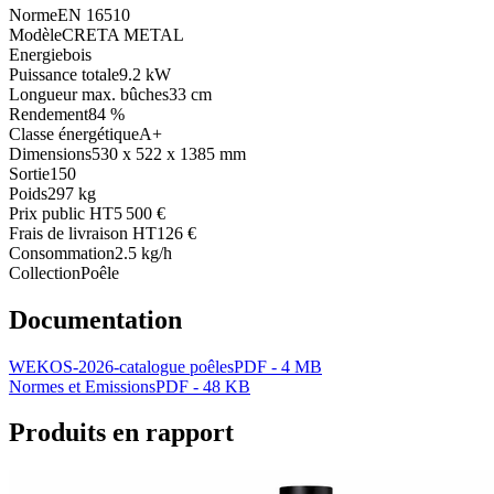
Norme
EN 16510
Modèle
CRETA METAL
Energie
bois
Puissance totale
9.2 kW
Longueur max. bûches
33 cm
Rendement
84 %
Classe énergétique
A+
Dimensions
530 x 522 x 1385 mm
Sortie
150
Poids
297 kg
Prix public HT
5 500 €
Frais de livraison HT
126 €
Consommation
2.5 kg/h
Collection
Poêle
Documentation
WEKOS-2026-catalogue poêles
PDF - 4 MB
Normes et Emissions
PDF - 48 KB
Produits en rapport