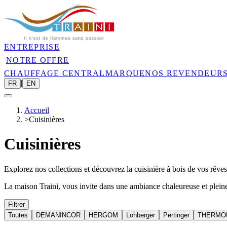
ENTREPRISE
NOTRE OFFRE
CHAUFFAGE CENTRAL
MARQUE
NOS REVENDEUR
|
FR
EN
Accueil
>
Cuisinières
Cuisinières
Explorez nos collections et découvrez la cuisinière à bois de vos rêves.
La maison Traini, vous invite dans une ambiance chaleureuse et plein
Filtrer
Toutes
DEMANINCOR
HERGOM
Lohberger
Pertinger
THERMO